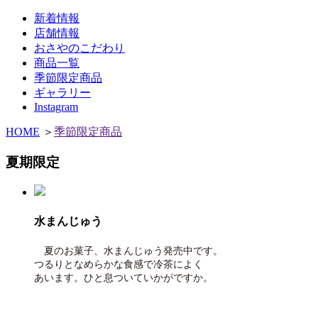
新着情報
店舗情報
おさやのこだわり
商品一覧
季節限定商品
ギャラリー
Instagram
HOME
＞
季節限定商品
夏期限定
水まんじゅう
夏のお菓子、水まんじゅう発売中です。
つるりとなめらかな食感で冷茶によく
あいます。ひと息ついていかがですか。